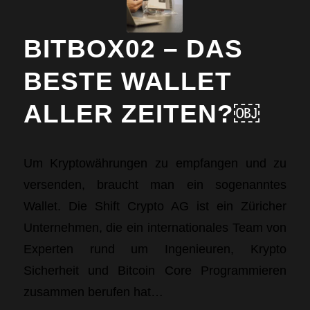
BITBOX02 – DAS
BESTE WALLET
ALLER ZEITEN?￼
Um Kryptowährungen zu empfangen und zu
versenden, braucht man ein sogenanntes
Wallet. Die Shift Crypto AG ist ein Züricher
Unternehmen, die ein internationales Team von
Experten rund um Ingenieuren, Krypto
Sicherheit und Bitcoin Core Programmieren
zusammen berufen hat…