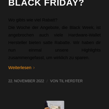
BLACK FRIDAY?
Wo gibts wie viel Rabatt?
Die Woche der Angebote, die Black Week, ist
angebrochen auch viele Hardware-Wallet
Hersteller bieten satte Rabatte. Wir haben dir
nun einmal unsere Highlights
zusammengefasst, um wirklich zu sparen.
Weiterlesen
/
22. NOVEMBER 2022
VON
TIL HERDTER