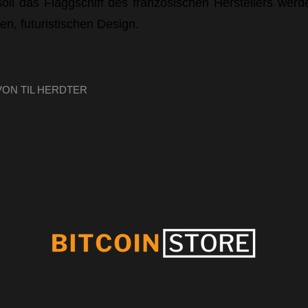
ll das Flaggschiff des französischen Herstellers wer
n, futuristischen Design.
VON
TIL HERDTER