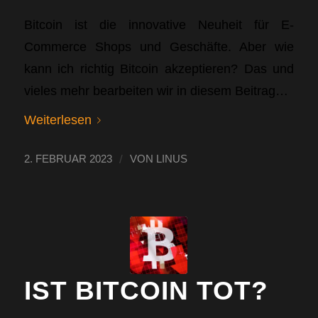
Bitcoin ist die innovative Neuheit für E-
Commerce Shops und Geschäfte. Aber wie
kann ich richtig Bitcoin akzeptieren? Das und
vieles mehr bearbeiten wir in diesem Beitrag…
Weiterlesen
/
2. FEBRUAR 2023
VON
LINUS
IST BITCOIN TOT?