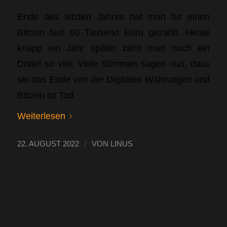
Ende des letzten Jahres hat man für einen
Bitcoin fast 60 Tausend Euro gezahlt. Heute
knapp ein Jahr später zahlt man noch ein
Drittel so viel. Viele Stimmen sagen nun, dass
sei das Ende von der Digitalen Währungen und
Bitcoin ist Tod.
Weiterlesen
/
22. AUGUST 2022
VON
LINUS