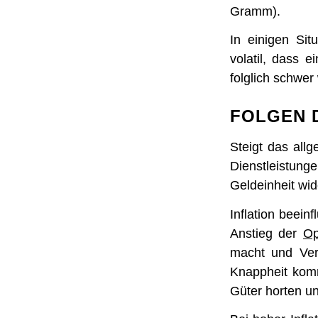
Gramm).
In einigen Sit
volatil, dass e
folglich schwe
FOLGEN D
Steigt das all
Dienstleistung
Geldeinheit wid
Inflation beei
Anstieg der
Op
macht und Ver
Knappheit komm
Güter horten un