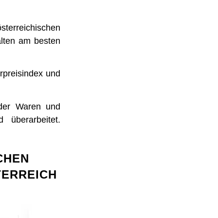
sterreichischen
lten am besten
rpreisindex und
 der Waren und
 überarbeitet.
CHEN
TERREICH