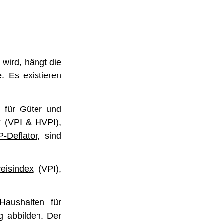
 wird, hängt die
. Es existieren
u für Güter und
x
(VPI & HVPI),
P-Deflator
, sind
eisindex
(VPI),
Haushalten für
 abbilden. Der