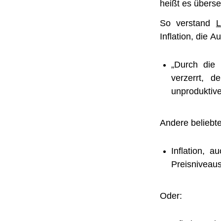
heißt es überset
So verstand
L
Inflation, die 
„Durch die 
verzerrt, d
unproduktiv
Andere beliebt
Inflation, 
Preisniveau
Oder: