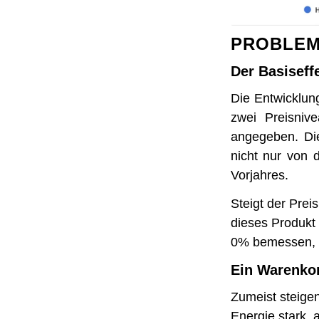
PROBLEM
Der Basiseff
Die Entwicklun
zwei Preisniv
angegeben. Die
nicht nur von 
Vorjahres.
Steigt der Prei
dieses Produkt 
0% bemessen, ob
Ein Warenkor
Zumeist steige
Energie stark, 