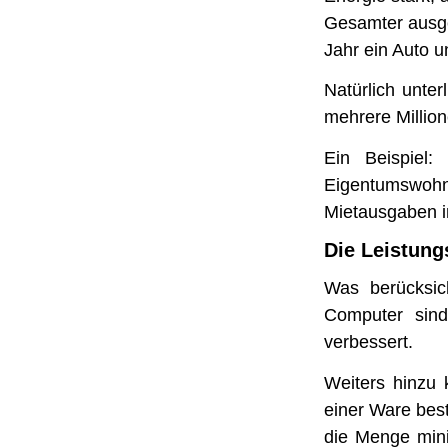
Gesamter ausged
Jahr ein Auto 
Natürlich unte
mehrere Millio
Ein Beispiel:
Eigentumswohnu
Mietausgaben i
Die Leistung
Was berücksich
Computer sind 
verbessert.
Weiters hinzu 
einer Ware best
die Menge mini