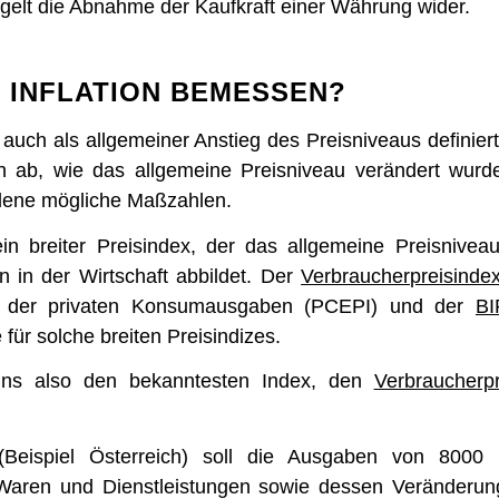
iegelt die Abnahme der Kaufkraft einer Währung wider.
 INFLATION BEMESSEN?
n auch als allgemeiner Anstieg des Preisniveaus definiert
ab, wie das allgemeine Preisniveau verändert wurde
dene mögliche Maßzahlen.
ein breiter Preisindex, der das allgemeine Preisnivea
n in der Wirtschaft abbildet. Der
Verbraucherpreisinde
x der privaten Konsumausgaben (PCEPI) und der
BI
 für solche breiten Preisindizes.
uns also den bekanntesten Index, den
Verbraucherpr
(Beispiel Österreich) soll die Ausgaben von 8000 
Waren und Dienstleistungen sowie dessen Veränderung