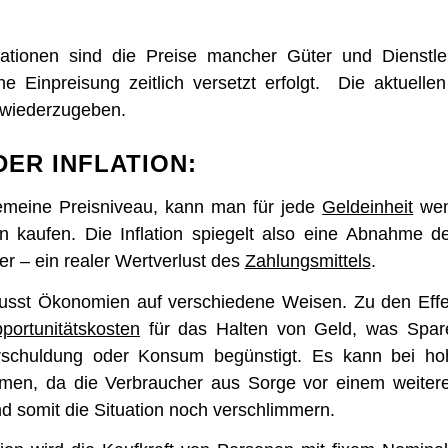
uationen sind die Preise mancher Güter und Dienstle
ine Einpreisung zeitlich versetzt erfolgt. Die aktuell
r wiederzugeben.
ER INFLATION:
gemeine Preisniveau, kann man für jede
Geldeinheit
wen
en kaufen. Die Inflation spiegelt also eine Abnahme 
er – ein realer Wertverlust des
Zahlungsmittels
.
nflusst Ökonomien auf verschiedene Weisen. Zu den Effe
portunitätskosten
für das Halten von Geld, was Spare
schuldung oder Konsum begünstigt. Es kann bei hohe
en, da die Verbraucher aus Sorge vor einem weitere
d somit die Situation noch verschlimmern.