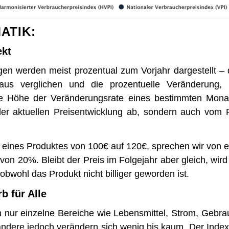
ATIK:
ekt
gen werden meist prozentual zum Vorjahr dargestellt – 
eaus verglichen und die prozentuelle Veränderung, 
 Höhe der Veränderungsrate eines bestimmten Monat
der aktuellen Preisentwicklung ab, sondern auch vom 
s eines Produktes von 100€ auf 120€, sprechen wir von ein
von 20%. Bleibt der Preis im Folgejahr aber gleich, wird d
wohl das Produkt nicht billiger geworden ist.
b für Alle
n nur einzelne Bereiche wie Lebensmittel, Strom, Gebr
andere jedoch verändern sich wenig bis kaum. Der Index