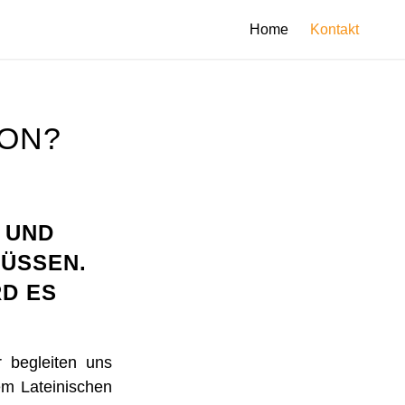
Home
Kontakt
ION?
 UND
MÜSSEN.
RD ES
r begleiten uns
em Lateinischen