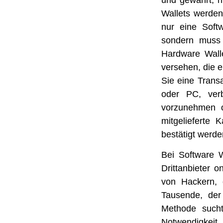
und gewährt, n
Wallets werden
nur eine Soft
sondern muss 
Hardware Wall
versehen, die e
Sie eine Trans
oder PC, verb
vorzunehmen o
mitgelieferte 
bestätigt werd
Bei Software 
Drittanbieter o
von Hackern, 
Tausende, der
Methode sucht
Notwendigkeit.