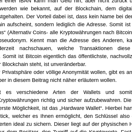
i einer IBAN kann man Geld hin, aber nicht zurück 
werden wie bekannt, auf der Blockchain, dem digital
gehalten. Der Vorteil dabei ist, dass kein Name bei de
in aufscheint, sondern lediglich die Adresse. Somit ist
ns“ (Alternativ Coins- alle Kryptowährungen nach Bitcoi
pseudonym. Kennt man die Adresse des Anderen, k
derzeit nachschauen, welche Transaktionen diese
Somit ist Bitcoin eigentlich das öffentlichste, nachvoll
 Blockchain steht, ist unveränderbar.
Privatsphäre oder völlige Anonymität wollen, gibt es a
ber in diesem Beitrag nicht näher erläutern wollen.
ibt es verschiedene Arten der Wallets und somit
Kryptowährungen richtig und sicher aufzubewahren. Die
herste Möglichkeit, ist das „Hardware Wallet“. Hierbei ha
tick, welcher es Ihnen ermöglicht, den Schlüssel als
rten ideal zu sichern. Dieser liegt auf der physischen