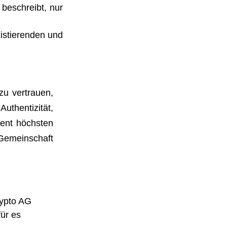
beschreibt, nur
xistierenden und
zu vertrauen,
uthentizität,
ient höchsten
emeinschaft
rypto AG
für es