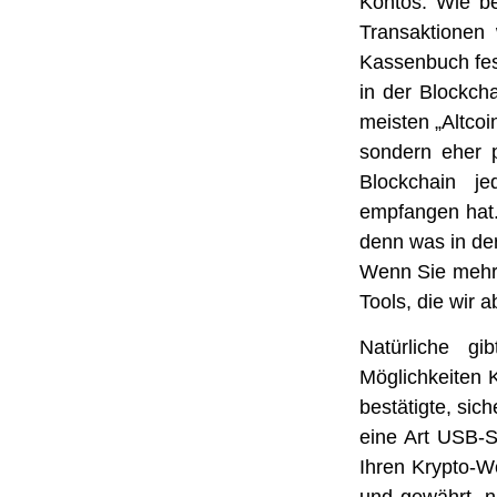
Kontos. Wie be
Transaktionen 
Kassenbuch fest
in der Blockcha
meisten „Altcoi
sondern eher 
Blockchain je
empfangen hat. 
denn was in der
Wenn Sie mehr 
Tools, die wir a
Natürliche g
Möglichkeiten 
bestätigte, sic
eine Art USB-S
Ihren Krypto-We