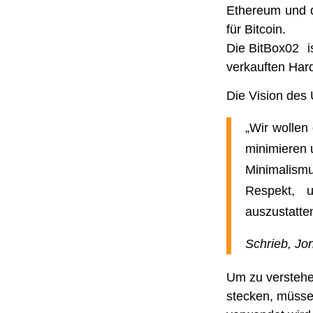
Ethereum und di
für Bitcoin.
Die BitBox02 is
verkauften Har
Die Vision des
„Wir wollen
minimieren 
Minimalismu
Respekt, 
auszustatte
Schrieb, Jo
Um zu verstehe
stecken, müssen