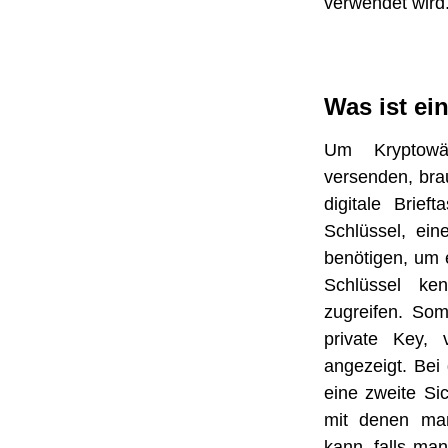
verwendet wird
Was ist ei
Um Kryptow
versenden, bra
digitale Brief
Schlüssel, ei
benötigen, um 
Schlüssel ke
zugreifen. Som
private Key, 
angezeigt. Bei 
eine zweite Si
mit denen man
kann, falls man