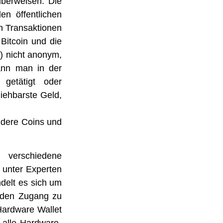
überweisen. Die
en öffentlichen
n Transaktionen
 Bitcoin und die
n) nicht anonym,
ann man in der
 getätigt oder
ziehbarste Geld,
ndere Coins und
 verschiedene
 unter Experten
ndelt es sich um
o den Zugang zu
 Hardware Wallet