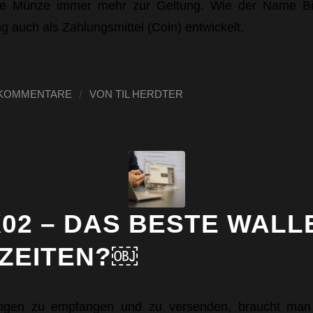
ale Münze immer mehr zur Geltung. Wie der Name Bit
 auch als Zahlungsmittel (Coin) entwickelt.
/
 KOMMENTARE
VON
TIL HERDTER
02 – DAS BESTE WALL
 ZEITEN?￼
gen zu empfangen und zu versenden, braucht man