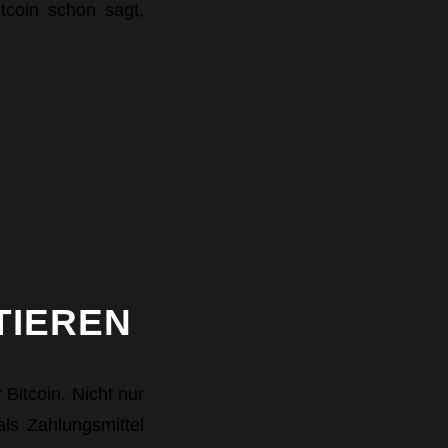
coin schon sagt,
TIEREN
Bitcoin. Nicht nur
als Zahlungsmittel