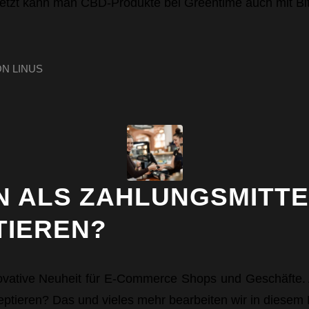
etzt kann man CBD-Produkte bei Greentime auch mit Bit
ON
LINUS
N ALS ZAHLUNGSMITTE
TIEREN?
nnovative Neuheit für E-Commerce Shops und Geschäfte.
kzeptieren? Das und vieles mehr bearbeiten wir in diesem