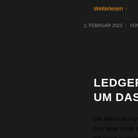
Weiterlesen
/
2. FEBRUAR 2023
VO
LEDGER
UM DA
Der bekannte Hard
Das neue Gerät so
mit einem moderne