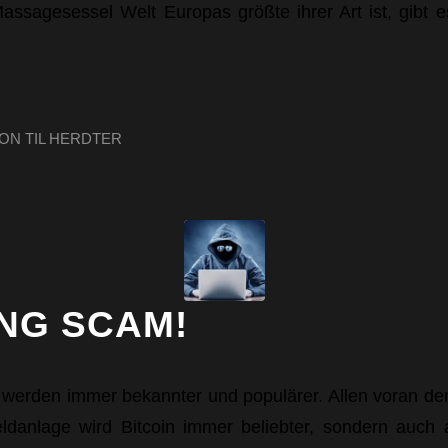
assagesessel Welt Europas größte ihrer Art ist, gibt
VON
TIL HERDTER
NG SCAM!
erden immer bekannter und populärer. Allen voran der 
eldanlage wird Bitcoin immer beliebter, sondern auch 