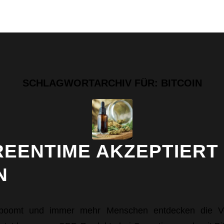
SCHLAGWORTARCHIV FÜR:
BITCOIN
REENTIME AKZEPTIERT
N
boomt und immer mehr Menschen entdecken die Vo