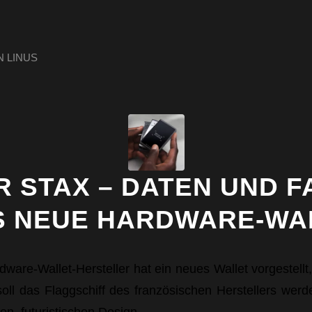
N
LINUS
 STAX – DATEN UND 
S NEUE HARDWARE-WA
ware-Wallet-Hersteller hat ein neues Wallet vorgestellt
ll das Flaggschiff des französischen Herstellers wer
n, futuristischen Design.