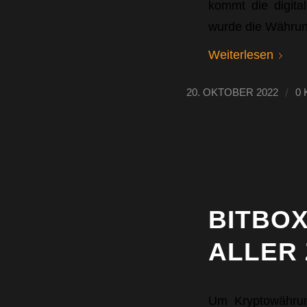
kommt die digit
wurde die Währung
Weiterlesen
/
20. OKTOBER 2022
0
BITBOX
ALLER
Um Kryptowährun