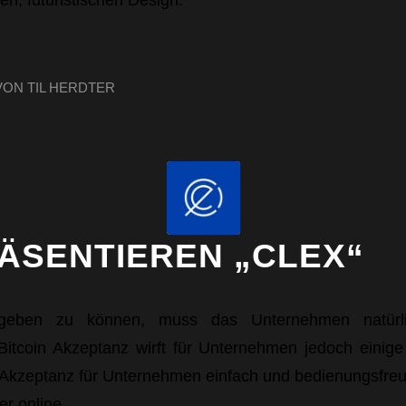
VON
TIL HERDTER
ÄSENTIEREN „CLEX“
geben zu können, muss das Unternehmen natürli
Bitcoin Akzeptanz wirft für Unternehmen jedoch einig
 Akzeptanz für Unternehmen einfach und bedienungsfreu
r online.