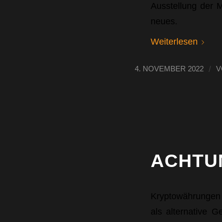
Ausstellung der M
neues.
Weiterlesen
/
4. NOVEMBER 2022
ACHTU
Kryptowährungen w
als alternative G