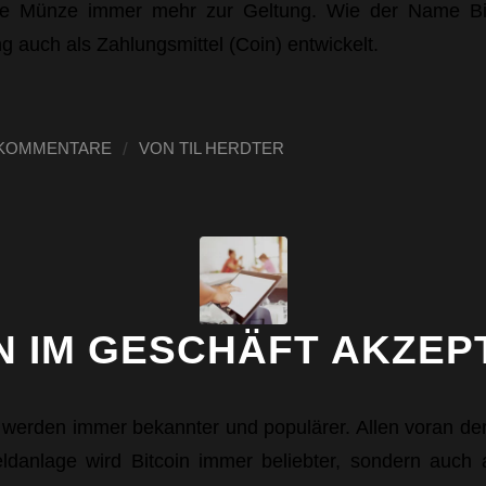
ale Münze immer mehr zur Geltung. Wie der Name Bit
 auch als Zahlungsmittel (Coin) entwickelt.
/
 KOMMENTARE
VON
TIL HERDTER
N IM GESCHÄFT AKZEP
erden immer bekannter und populärer. Allen voran der 
eldanlage wird Bitcoin immer beliebter, sondern auch 