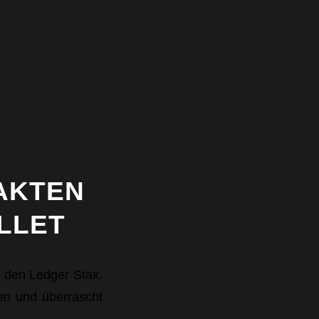
FAKTEN
LLET
, den Ledger Stax.
den und überrascht