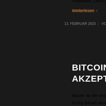
Produkten. Doch j
Weiterlesen
/
13. FEBRUAR 2023
V
BITCOI
AKZEP
Bitcoin ist die i
richtig Bitcoin a