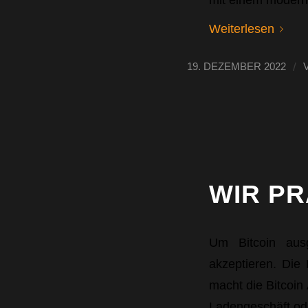
Weiterlesen
/
19. DEZEMBER 2022
WIR PR
Um Bitcoin aus
akzeptieren. Die 
macht die Bitcoin
Ladengeschäft ode