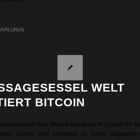
VON
LINUS
ASSAGESESSEL WELT
IERT BITCOIN
Massagesessel Welt Michael Roedeske ist Experte für 
ädter kommt nicht persönlich zu Ihnen. Abgesehen