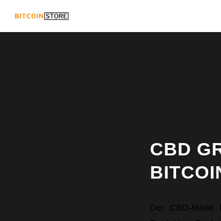
CBD G
BITCOI
Der CBD-Markt 