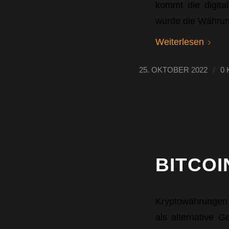
kommt die digit
wurde die Währung
Weiterlesen
/
25. OKTOBER 2022
0
BITCOI
Kryptowährungen w
als alternative G